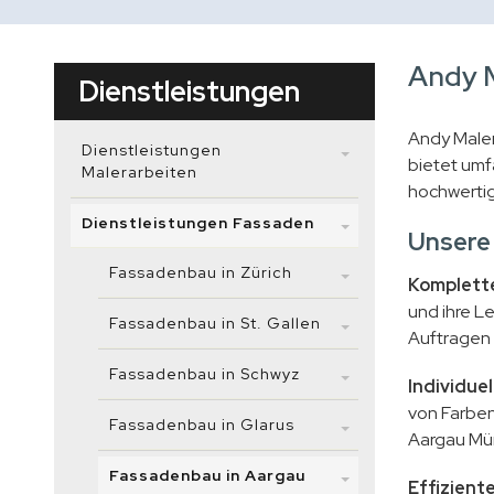
Andy M
Dienstleistungen
Andy Maler
Dienstleistungen
bietet umf
Malerarbeiten
hochwertig
Dienstleistungen Fassaden
Unsere
Fassadenbau in Zürich
Komplett
und ihre L
Fassadenbau in St. Gallen
Auftragen 
Fassadenbau in Schwyz
Individue
von Farben
Fassadenbau in Glarus
Aargau Mün
Fassadenbau in Aargau
Effizien