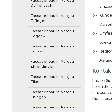
Fassadenbau in Aargau
Dürrenäsch
umzuse
Kunde
Fassadenbau in Aargau
Effingen
Vorste
Fassadenbau in Aargau
Umfas
Eggenwil
Spektr
Fassadenbau in Aargau
Region
Egliswil
Aargau
Fassadenbau in Aargau
Ehrendingen
Kontakt
Fassadenbau in Aargau
Lassen Sie
Eiken
Kontaktiere
Fassadenbau in Aargau
umzusetzen
Elfingen
Dienstleis
Fassadenbau in Aargau