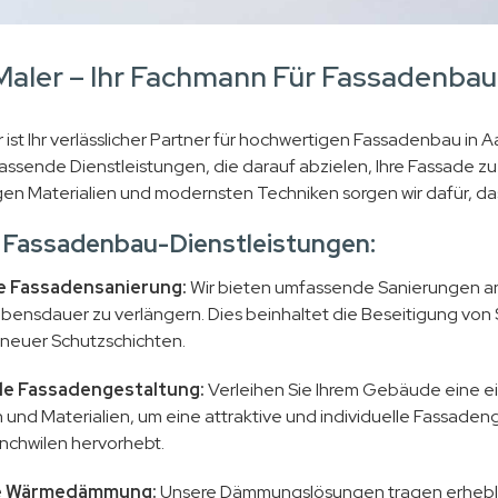
aler – Ihr Fachmann Für Fassadenbau
 ist Ihr verlässlicher Partner für hochwertigen Fassadenbau i
assende Dienstleistungen, die darauf abzielen, Ihre Fassade zu
en Materialien und modernsten Techniken sorgen wir dafür, da
 Fassadenbau-Dienstleistungen:
e Fassadensanierung:
Wir bieten umfassende Sanierungen an,
ebensdauer zu verlängern. Dies beinhaltet die Beseitigung von
neuer Schutzschichten.
lle Fassadengestaltung:
Verleihen Sie Ihrem Gebäude eine ein
 und Materialien, um eine attraktive und individuelle Fassaden
chwilen hervorhebt.
te Wärmedämmung:
Unsere Dämmungslösungen tragen erheblich