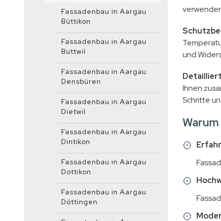
verwenden 
Fassadenbau in Aargau
Büttikon
Schutzbe
Fassadenbau in Aargau
Temperatur
Buttwil
und Widers
Fassadenbau in Aargau
Detaillie
Densbüren
Ihnen zusa
Schritte un
Fassadenbau in Aargau
Dietwil
Warum 
Fassadenbau in Aargau
Dintikon
Erfah
Fassadenbau in Aargau
Fassad
Dottikon
Hochwe
Fassadenbau in Aargau
Fassad
Döttingen
Moder