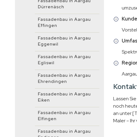
Fassadenbau in Aargau
Dürrenäsch
umzuse
Kunde
Fassadenbau in Aargau
Effingen
Vorste
Fassadenbau in Aargau
Umfas
Eggenwil
Spektr
Fassadenbau in Aargau
Region
Egliswil
Aargau
Fassadenbau in Aargau
Ehrendingen
Kontakt
Fassadenbau in Aargau
Lassen Sie
Eiken
noch heute
Fassadenbau in Aargau
an unter [
Elfingen
Maler – Ihr
Fassadenbau in Aargau