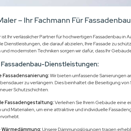
aler – Ihr Fachmann Für Fassadenbau
 ist Ihr verlässlicher Partner für hochwertigen Fassadenbau in
 Dienstleistungen, die darauf abzielen, Ihre Fassade zu schüt
n und modernsten Techniken sorgen wir dafür, dass Ihr Gebäude
 Fassadenbau-Dienstleistungen:
e Fassadensanierung:
Wir bieten umfassende Sanierungen an,
ebensdauer zu verlängern. Dies beinhaltet die Beseitigung von
neuer Schutzschichten.
lle Fassadengestaltung:
Verleihen Sie Ihrem Gebäude eine ein
 und Materialien, um eine attraktive und individuelle Fassaden
rvorhebt.
te Wärmedämmung:
Unsere Dämmungslösungen tragen erheblich