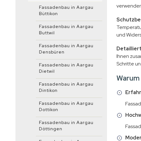
verwenden 
Fassadenbau in Aargau
Büttikon
Schutzbe
Fassadenbau in Aargau
Temperatur
Buttwil
und Widers
Fassadenbau in Aargau
Detaillie
Densbüren
Ihnen zusa
Schritte un
Fassadenbau in Aargau
Dietwil
Warum 
Fassadenbau in Aargau
Dintikon
Erfah
Fassadenbau in Aargau
Fassad
Dottikon
Hochwe
Fassadenbau in Aargau
Fassad
Döttingen
Moder