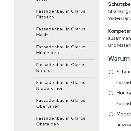
Schutzbe
Strahlung 
Fassadenbau in Glarus
Filzbach
Widerstand
Fassadenbau in Glarus
Kompeten
Mollis
zusammen, 
und Materi
Fassadenbau in Glarus
Mühlehorn
Warum 
Fassadenbau in Glarus
Näfels
Erfah
Fassad
Fassadenbau in Glarus
Niederurnen
Hochwe
Fassadenbau in Glarus
Fassad
Oberurnen
Moder
Fassadenbau in Glarus
Obstalden
umzuse