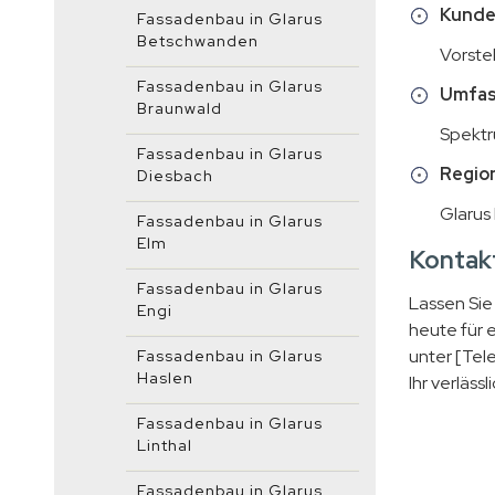
Kunde
Fassadenbau in Glarus
Betschwanden
Vorste
Fassadenbau in Glarus
Umfas
Braunwald
Spektr
Fassadenbau in Glarus
Region
Diesbach
Glarus
Fassadenbau in Glarus
Elm
Kontakt
Fassadenbau in Glarus
Lassen Sie
Engi
heute für 
unter [Tel
Fassadenbau in Glarus
Haslen
Ihr verläss
Fassadenbau in Glarus
Linthal
Fassadenbau in Glarus