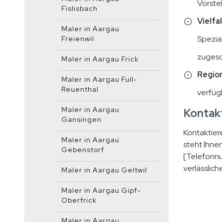
Vorste
Fislisbach
Vielfa
Maler in Aargau
Spezial
Freienwil
zugesc
Maler in Aargau Frick
Region
Maler in Aargau Full-
Reuenthal
verfüg
Maler in Aargau
Kontakt
Gansingen
Kontaktier
Maler in Aargau
steht Ihnen
Gebenstorf
[Telefonnu
verlässlich
Maler in Aargau Geltwil
Maler in Aargau Gipf-
Oberfrick
Maler in Aargau