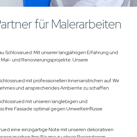
artner für Malerarbeiten
gau Schlossrued. Mit unserer langjährigen Erfahrung und
 Mal- und Renovierungsprojekte. Unsere
hlossrued mit professionellen Innenanstrichen auf. Wir
ehmes und ansprechendes Ambiente zu schaffen.
chlossrued mit unseren langlebigen und
ss Ihre Fassade optimal gegen Umwelteinflüsse
rued eine einzigartige Note mit unseren dekorativen
ösungen machen Ihre Räume zu etwas Besonderem.