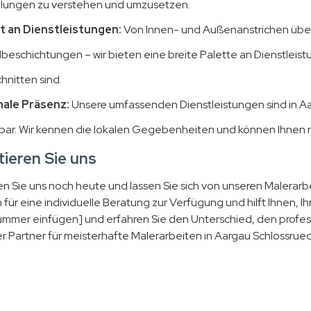
llungen zu verstehen und umzusetzen.
lt an Dienstleistungen:
Von Innen- und Außenanstrichen über 
beschichtungen – wir bieten eine breite Palette an Dienstleist
hnitten sind.
ale Präsenz:
Unsere umfassenden Dienstleistungen sind in 
bar. Wir kennen die lokalen Gegebenheiten und können Ihne
ieren Sie uns
en Sie uns noch heute und lassen Sie sich von unseren Malera
 für eine individuelle Beratung zur Verfügung und hilft Ihnen, I
mmer einfügen] und erfahren Sie den Unterschied, den profess
er Partner für meisterhafte Malerarbeiten in Aargau Schlossrued