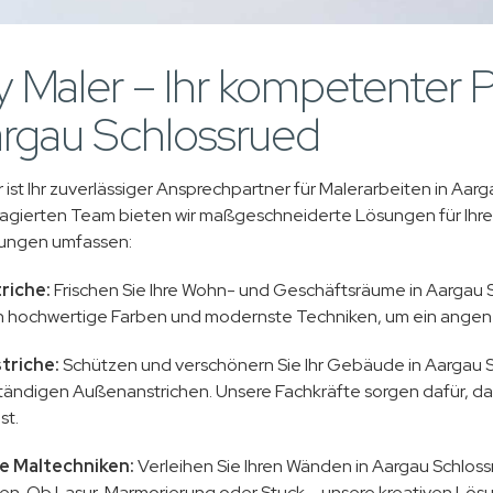
 Maler – Ihr kompetenter P
argau Schlossrued
ist Ihr zuverlässiger Ansprechpartner für Malerarbeiten in Aar
gierten Team bieten wir maßgeschneiderte Lösungen für Ihre
tungen umfassen:
riche:
Frischen Sie Ihre Wohn- und Geschäftsräume in Aargau Sc
 hochwertige Farben und modernste Techniken, um ein angen
triche:
Schützen und verschönern Sie Ihr Gebäude in Aargau S
ändigen Außenanstrichen. Unsere Fachkräfte sorgen dafür, da
st.
e Maltechniken:
Verleihen Sie Ihren Wänden in Aargau Schloss
en. Ob Lasur, Marmorierung oder Stuck – unsere kreativen L