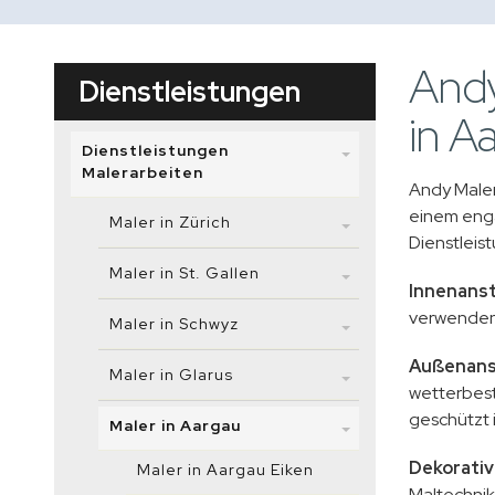
Andy
Dienstleistungen
in A
Dienstleistungen
Malerarbeiten
Andy Maler 
einem enga
Maler in Zürich
Dienstleis
Maler in St. Gallen
Innenanst
verwenden
Maler in Schwyz
Außenans
Maler in Glarus
wetterbest
geschützt i
Maler in Aargau
Dekorativ
Maler in Aargau Eiken
Maltechnik