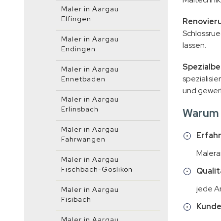
Maler in Aargau
Elfingen
Renovieru
Schlossrue
Maler in Aargau
lassen.
Endingen
Spezialbe
Maler in Aargau
spezialisi
Ennetbaden
und gewerb
Maler in Aargau
Erlinsbach
Warum 
Maler in Aargau
Erfah
Fahrwangen
Malera
Maler in Aargau
Fischbach-Göslikon
Qualit
jede Ar
Maler in Aargau
Fisibach
Kunde
Maler in Aargau