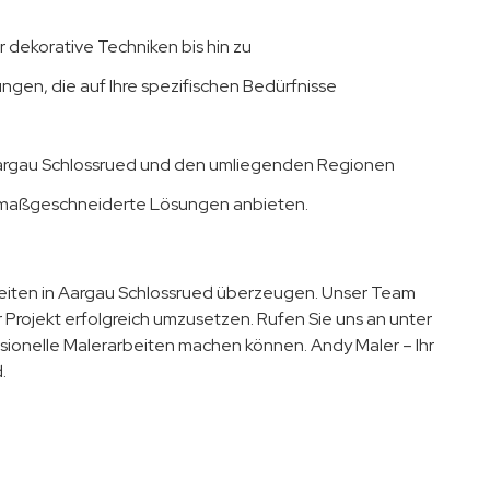
dekorative Techniken bis hin zu
ungen, die auf Ihre spezifischen Bedürfnisse
Aargau Schlossrued und den umliegenden Regionen
n maßgeschneiderte Lösungen anbieten.
rbeiten in Aargau Schlossrued überzeugen. Unser Team
hr Projekt erfolgreich umzusetzen. Rufen Sie uns an unter
ionelle Malerarbeiten machen können. Andy Maler – Ihr
.