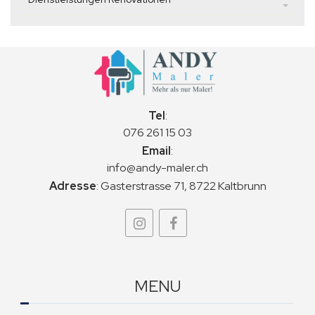
Tel
:
076 261 15 03
Email
:
info@andy-maler.ch
Adresse
:
Gasterstrasse 71, 8722 Kaltbrunn
MENU