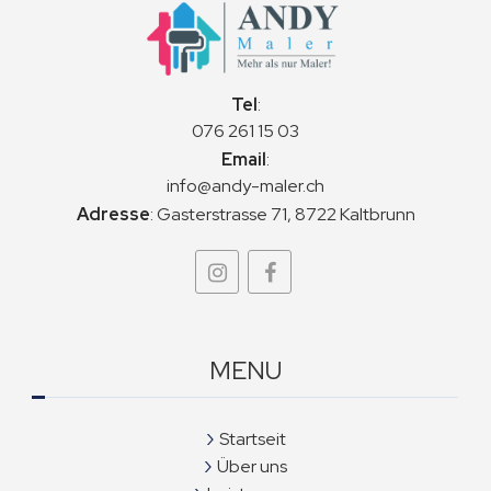
Tel
:
076 261 15 03
Email
:
info@andy-maler.ch
Adresse
:
Gasterstrasse 71, 8722 Kaltbrunn
MENU
Startseit
Über uns