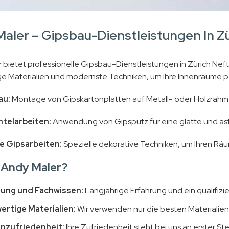
aler – Gipsbau-Dienstleistungen In Z
 bietet professionelle Gipsbau-Dienstleistungen in Zürich N
e Materialien und modernste Techniken, um Ihre Innenräume pe
au:
Montage von Gipskartonplatten auf Metall- oder Holzrahme
telarbeiten:
Anwendung von Gipsputz für eine glatte und äs
e Gipsarbeiten:
Spezielle dekorative Techniken, um Ihren Rä
Andy Maler?
rung und Fachwissen:
Langjährige Erfahrung und ein qualifizi
rtige Materialien:
Wir verwenden nur die besten Materialie
nzufriedenheit:
Ihre Zufriedenheit steht bei uns an erster St