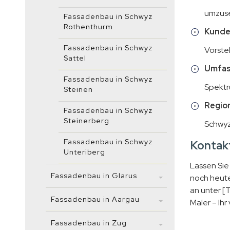
umzuse
Fassadenbau in Schwyz
Rothenthurm
Kunde
Fassadenbau in Schwyz
Vorste
Sattel
Umfas
Fassadenbau in Schwyz
Spektr
Steinen
Region
Fassadenbau in Schwyz
Steinerberg
Schwyz
Fassadenbau in Schwyz
Kontakt
Unteriberg
Lassen Sie
Fassadenbau in Glarus
noch heute
an unter [
Fassadenbau in Aargau
Maler – Ihr
Fassadenbau in Zug