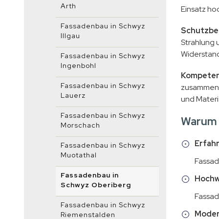
Arth
Einsatz ho
Fassadenbau in Schwyz
Schutzbe
Illgau
Strahlung 
Widerstand
Fassadenbau in Schwyz
Ingenbohl
Kompeten
Fassadenbau in Schwyz
zusammen, 
Lauerz
und Materi
Fassadenbau in Schwyz
Warum 
Morschach
Erfah
Fassadenbau in Schwyz
Muotathal
Fassad
Fassadenbau in
Hochwe
Schwyz Oberiberg
Fassad
Fassadenbau in Schwyz
Moder
Riemenstalden