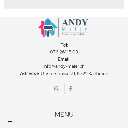
Tel
:
076 261 15 03
Email
:
info@andy-maler.ch
Adresse
:
Gasterstrasse 71, 8722 Kaltbrunn
MENU