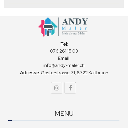
Tel
:
076 261 15 03
Email
:
info@andy-maler.ch
Adresse
:
Gasterstrasse 71, 8722 Kaltbrunn
MENU