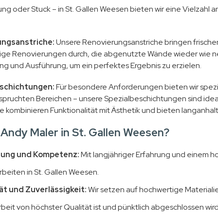
ng oder Stuck – in St. Gallen Weesen bieten wir eine Vielzahl 
ngsanstriche:
Unsere Renovierungsanstriche bringen frischen 
ltige Renovierungen durch, die abgenutzte Wände wieder wie 
ng und Ausführung, um ein perfektes Ergebnis zu erzielen.
schichtungen:
Für besondere Anforderungen bieten wir spezi
spruchten Bereichen – unsere Spezialbeschichtungen sind ideal
e kombinieren Funktionalität mit Ästhetik und bieten langanha
ndy Maler in St. Gallen Weesen?
rung und Kompetenz:
Mit langjähriger Erfahrung und einem ho
rbeiten in St. Gallen Weesen.
ät und Zuverlässigkeit:
Wir setzen auf hochwertige Materiali
beit von höchster Qualität ist und pünktlich abgeschlossen wird