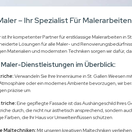
aler – Ihr Spezialist Für Malerarbeiten
 ist Ihr kompetenter Partner für erstklassige Malerarbeiten in 
iderte Lösungen für alle Maler- und Renovierungsbedürfnisse, 
en Materialien und modernsten Techniken sorgen wir dafür, das
Maler-Dienstleistungen im Überblick:
riche:
Verwandeln Sie Ihre Innenräume in St. Gallen Weesen mit
Atmosphäre oder ein modernes Ambiente bevorzugen, wir berat
gen präzise um.
triche:
Eine gepflegte Fassade ist das Aushängeschild Ihres G
iche durch, die nicht nur ästhetisch ansprechend, sondern auc
e Farben, die Ihr Haus vor Umwelteinflüssen schützen.
e Maltechniken:
Mit unseren kreativen Maltechniken verleihen 