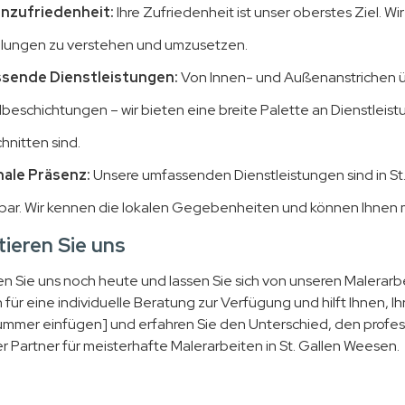
nzufriedenheit:
Ihre Zufriedenheit ist unser oberstes Ziel. W
llungen zu verstehen und umzusetzen.
sende Dienstleistungen:
Von Innen- und Außenanstrichen üb
beschichtungen – wir bieten eine breite Palette an Dienstleist
hnitten sind.
ale Präsenz:
Unsere umfassenden Dienstleistungen sind in S
bar. Wir kennen die lokalen Gegebenheiten und können Ihne
ieren Sie uns
en Sie uns noch heute und lassen Sie sich von unseren Malerar
 für eine individuelle Beratung zur Verfügung und hilft Ihnen, I
mmer einfügen] und erfahren Sie den Unterschied, den profess
er Partner für meisterhafte Malerarbeiten in St. Gallen Weesen.