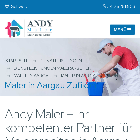
Schweiz
41762611503
STARTSEITE
DIENSTLEISTUNGEN
DIENSTLEISTUNGEN MALERARBEITEN
MALER IN AARGAU
MALER IN AARGAU ZUFIKON
Maler in Aargau Zufikon
Andy Maler – Ihr
kompetenter Partner für