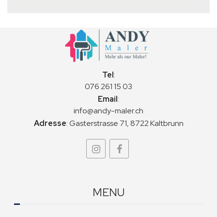
Tel
:
076 261 15 03
Email
:
info@andy-maler.ch
Adresse
:
Gasterstrasse 71, 8722 Kaltbrunn
MENU