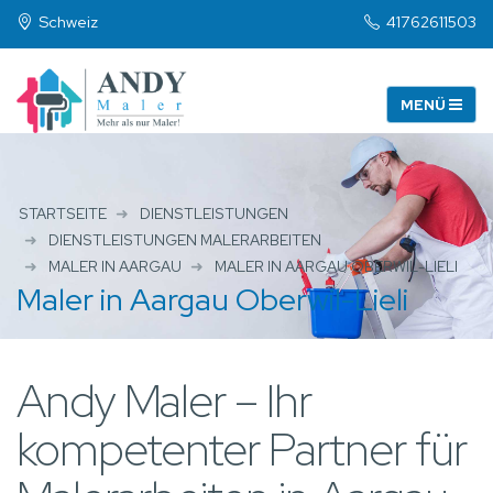
Schweiz
41762611503
STARTSEITE
DIENSTLEISTUNGEN
DIENSTLEISTUNGEN MALERARBEITEN
MALER IN AARGAU
MALER IN AARGAU OBERWIL-LIELI
Maler in Aargau Oberwil-Lieli
Andy Maler – Ihr
kompetenter Partner für