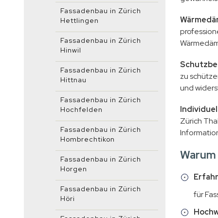
Fassadenbau in Zürich
Wärmedä
Hettlingen
profession
Fassadenbau in Zürich
Wärmedämm
Hinwil
Schutzbe
Fassadenbau in Zürich
zu schütze
Hittnau
und widers
Fassadenbau in Zürich
Individue
Hochfelden
Zürich Tha
Fassadenbau in Zürich
Information
Hombrechtikon
Warum A
Fassadenbau in Zürich
Horgen
Erfah
Fassadenbau in Zürich
für Fa
Höri
Hochwe