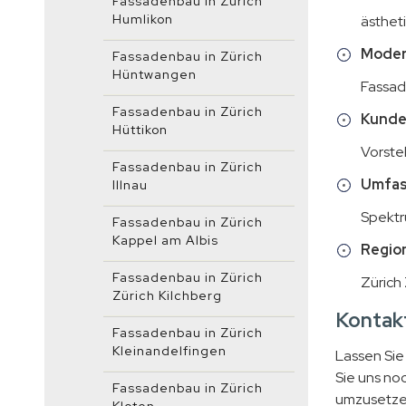
Fassadenbau in Zürich
Humlikon
ästheti
Moder
Fassadenbau in Zürich
Hüntwangen
Fassad
Fassadenbau in Zürich
Kunde
Hüttikon
Vorste
Fassadenbau in Zürich
Umfas
Illnau
Spektr
Fassadenbau in Zürich
Kappel am Albis
Region
Fassadenbau in Zürich
Zürich
Zürich Kilchberg
Kontakt
Fassadenbau in Zürich
Kleinandelfingen
Lassen Sie
Sie uns no
Fassadenbau in Zürich
umzusetzen