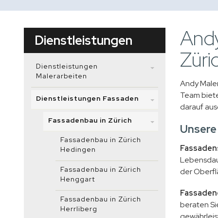
Andy
Dienstleistungen
Züri
Dienstleistungen
Malerarbeiten
Andy Maler
Team biete
Dienstleistungen Fassaden
darauf aus
Fassadenbau in Zürich
Unsere
Fassadenbau in Zürich
Fassaden
Hedingen
Lebensdaue
Fassadenbau in Zürich
der Oberfl
Henggart
Fassaden
Fassadenbau in Zürich
beraten Si
Herrliberg
gewährleis