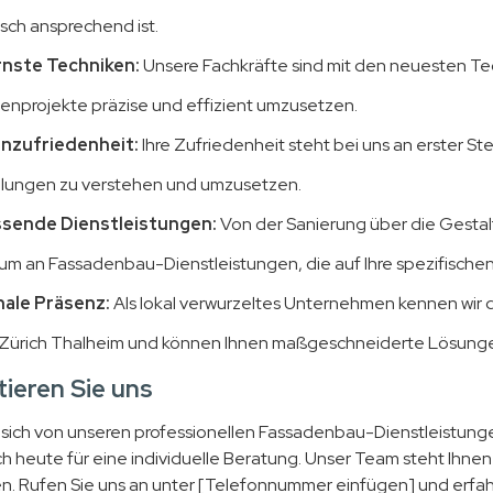
sch ansprechend ist.
nste Techniken:
Unsere Fachkräfte sind mit den neuesten Te
enprojekte präzise und effizient umzusetzen.
nzufriedenheit:
Ihre Zufriedenheit steht bei uns an erster St
llungen zu verstehen und umzusetzen.
sende Dienstleistungen:
Von der Sanierung über die Gestalt
um an Fassadenbau-Dienstleistungen, die auf Ihre spezifischen
ale Präsenz:
Als lokal verwurzeltes Unternehmen kennen wir
 Zürich Thalheim und können Ihnen maßgeschneiderte Lösunge
ieren Sie uns
 sich von unseren professionellen Fassadenbau-Dienstleistunge
ch heute für eine individuelle Beratung. Unser Team steht Ihnen
. Rufen Sie uns an unter [Telefonnummer einfügen] und erfa