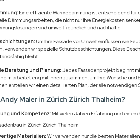
mmung:
Eine effiziente Wärmedämmung ist entscheidend für di
elle Dämmungsarbeiten, die nicht nur Ihre Energiekosten sen
ungslösungen sind umweltfreundlich und nachhaltig.
schichtungen:
Um Ihre Fassade vor Umwelteinflüssen wie Fe
n, verwenden wir spezielle Schutzbeschichtungen. Diese Beschi
tandsfähig bleibt.
lle Beratung und Planung:
Jedes Fassadenprojekt beginnt mit 
lheim arbeitet eng mit Ihnen zusammen, um Ihre Wünsche und B
en erstellen wir einen detaillierten Plan, der alle notwendigen 
ndy Maler in Zürich Zürich Thalheim?
rung und Kompetenz:
Mit vielen Jahren Erfahrung und einem ho
ssadenbau in Zürich Zürich Thalheim.
rtige Materialien:
Wir verwenden nur die besten Materialien,