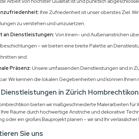
de Arbeit von höchster Qualität ist und pünktlich abgeschlossen
nzufriedenheit:
Ihre Zufriedenheit ist unser oberstes Ziel. W
llungen zu verstehen und umzusetzen.
lt an Dienstleistungen:
Von Innen- und Außenanstrichen über 
beschichtungen – wir bieten eine breite Palette an Dienstleist
hnitten sind.
ale Präsenz:
Unsere umfassenden Dienstleistungen sind in 
bar. Wir kennen die lokalen Gegebenheiten und können Ihne
Dienstleistungen in Zürich Hombrechtikon
Hombrechtikon bieten wir maßgeschneiderte Malerarbeiten fü
s Ihre Räume durch hochwertige Anstriche und dekorative Techn
 oder ein großes Bauprojekt planen – wir sind Ihr verlässlicher
ieren Sie uns