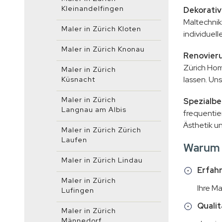
Kleinandelfingen
Dekorativ
Maltechnik
Maler in Zürich Kloten
individuell
Maler in Zürich Knonau
Renovieru
Zürich Hom
Maler in Zürich
lassen. Un
Küsnacht
Maler in Zürich
Spezialbe
Langnau am Albis
frequentie
Ästhetik u
Maler in Zürich Zürich
Laufen
Warum 
Maler in Zürich Lindau
Erfah
Maler in Zürich
Ihre M
Lufingen
Qualit
Maler in Zürich
Männedorf