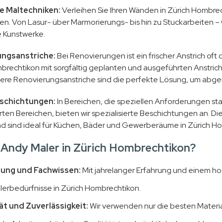
e Maltechniken:
Verleihen Sie Ihren Wänden in Zürich Hombrec
en. Von Lasur- über Marmorierungs- bis hin zu Stuckarbeiten – 
e Kunstwerke.
ngsanstriche:
Bei Renovierungen ist ein frischer Anstrich oft
brechtikon mit sorgfältig geplanten und ausgeführten Anstric
sere Renovierungsanstriche sind die perfekte Lösung, um abgen
schichtungen:
In Bereichen, die speziellen Anforderungen st
rten Bereichen, bieten wir spezialisierte Beschichtungen an. D
nd sind ideal für Küchen, Bäder und Gewerberäume in Zürich H
Andy Maler in Zürich Hombrechtikon?
rung und Fachwissen:
Mit jahrelanger Erfahrung und einem hoch
alerbedürfnisse in Zürich Hombrechtikon.
ät und Zuverlässigkeit:
Wir verwenden nur die besten Materia