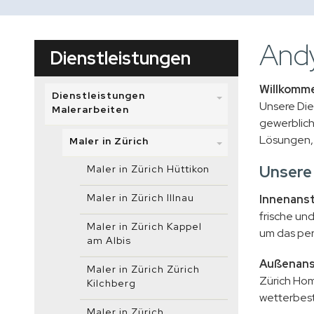
Andy
Dienstleistungen
Willkomme
Dienstleistungen
Unsere Die
Malerarbeiten
gewerblich
Lösungen, 
Maler in Zürich
Unsere 
Maler in Zürich Hüttikon
Maler in Zürich Illnau
Innenanst
frische un
Maler in Zürich Kappel
um das per
am Albis
Außenans
Maler in Zürich Zürich
Zürich Hom
Kilchberg
wetterbest
Maler in Zürich