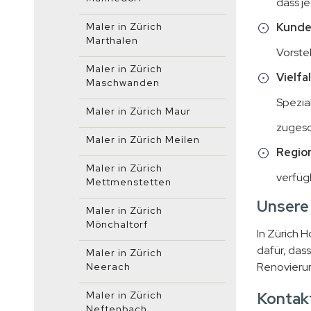
dass je
Maler in Zürich
Kunde
Marthalen
Vorste
Maler in Zürich
Vielfa
Maschwanden
Spezial
Maler in Zürich Maur
zugesc
Maler in Zürich Meilen
Region
Maler in Zürich
verfüg
Mettmenstetten
Unsere 
Maler in Zürich
Mönchaltorf
In Zürich 
dafür, das
Maler in Zürich
Renovierung
Neerach
Kontakt
Maler in Zürich
Neftenbach