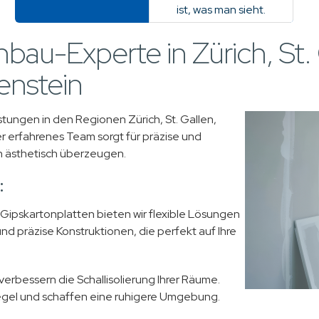
ist, was man sieht.
nbau-Experte in Zürich, St.
enstein
tungen in den Regionen Zürich, St. Gallen,
r erfahrenes Team sorgt für präzise und
ch ästhetisch überzeugen.
:
n Gipskartonplatten bieten wir flexible Lösungen
nd präzise Konstruktionen, die perfekt auf Ihre
bessern die Schallisolierung Ihrer Räume.
gel und schaffen eine ruhigere Umgebung.