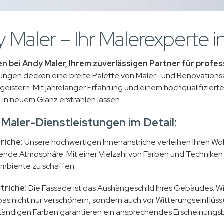
 Maler – Ihr Malerexperte i
n bei Andy Maler, Ihrem zuverlässigen Partner für profes
tungen decken eine breite Palette von Maler- und Renovationsa
eistern. Mit jahrelanger Erfahrung und einem hochqualifizier
 in neuem Glanz erstrahlen lassen.
Maler-Dienstleistungen im Detail:
riche:
Unsere hochwertigen Innenanstriche verleihen Ihren Wo
ende Atmosphäre. Mit einer Vielzahl von Farben und Techniken 
mbiente zu schaffen.
triche:
Die Fassade ist das Aushängeschild Ihres Gebäudes. Wir
bas nicht nur verschönern, sondern auch vor Witterungseinflüs
ändigen Farben garantieren ein ansprechendes Erscheinungsb