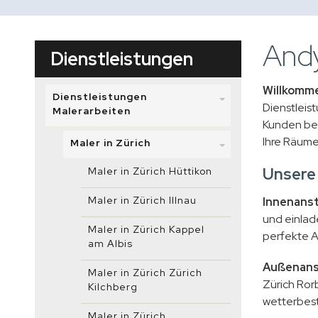
Andy
Dienstleistungen
Willkomme
Dienstleistungen
Dienstleis
Malerarbeiten
Kunden beg
Ihre Räume
Maler in Zürich
Unsere 
Maler in Zürich Hüttikon
Maler in Zürich Illnau
Innenanst
und einlad
Maler in Zürich Kappel
perfekte A
am Albis
Außenans
Maler in Zürich Zürich
Zürich Ror
Kilchberg
wetterbest
Maler in Zürich