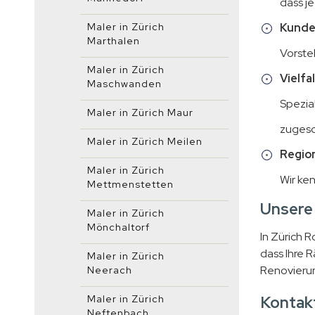
dass je
Maler in Zürich
Kunde
Marthalen
Vorste
Maler in Zürich
Vielfa
Maschwanden
Spezial
Maler in Zürich Maur
zugesc
Maler in Zürich Meilen
Region
Maler in Zürich
Wir ke
Mettmenstetten
Unsere 
Maler in Zürich
Mönchaltorf
In Zürich 
dass Ihre 
Maler in Zürich
Renovierung
Neerach
Kontakt
Maler in Zürich
Neftenbach