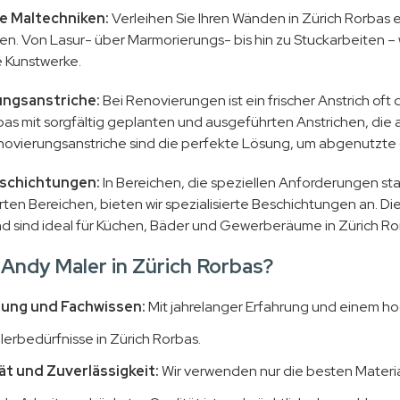
e Maltechniken:
Verleihen Sie Ihren Wänden in Zürich Rorbas 
en. Von Lasur- über Marmorierungs- bis hin zu Stuckarbeiten – 
e Kunstwerke.
ngsanstriche:
Bei Renovierungen ist ein frischer Anstrich oft
bas mit sorgfältig geplanten und ausgeführten Anstrichen, die 
ovierungsanstriche sind die perfekte Lösung, um abgenutzte o
schichtungen:
In Bereichen, die speziellen Anforderungen st
rten Bereichen, bieten wir spezialisierte Beschichtungen an. D
nd sind ideal für Küchen, Bäder und Gewerberäume in Zürich Ro
Andy Maler in Zürich Rorbas?
rung und Fachwissen:
Mit jahrelanger Erfahrung und einem hoch
lerbedürfnisse in Zürich Rorbas.
ät und Zuverlässigkeit:
Wir verwenden nur die besten Materia