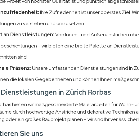
de Arbeit von höchster Qualität ist und pünktlich abgeschlossen
nzufriedenheit:
Ihre Zufriedenheit ist unser oberstes Ziel. W
llungen zu verstehen und umzusetzen.
lt an Dienstleistungen:
Von Innen- und Außenanstrichen über 
beschichtungen – wir bieten eine breite Palette an Dienstleist
hnitten sind.
ale Präsenz:
Unsere umfassenden Dienstleistungen sind in Z
nnen die lokalen Gegebenheiten und können Ihnen maßgeschn
Dienstleistungen in Zürich Rorbas
Rorbas bieten wir maßgeschneiderte Malerarbeiten für Wohn- u
Räume durch hochwertige Anstriche und dekorative Techniken au
 oder ein großes Bauprojekt planen – wir sind Ihr verlässlicher 
ieren Sie uns