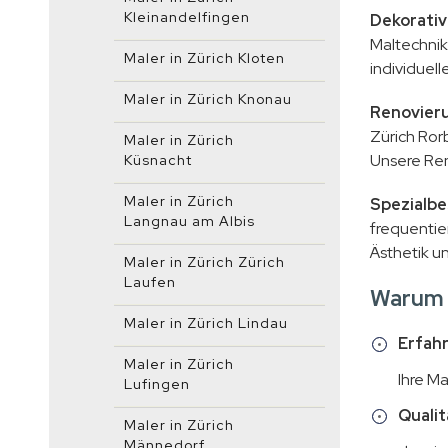
Kleinandelfingen
Dekorativ
Maltechnik
Maler in Zürich Kloten
individuell
Maler in Zürich Knonau
Renovieru
Zürich Ror
Maler in Zürich
Unsere Ren
Küsnacht
Maler in Zürich
Spezialbe
Langnau am Albis
frequentie
Ästhetik u
Maler in Zürich Zürich
Laufen
Warum 
Maler in Zürich Lindau
Erfah
Maler in Zürich
Ihre Ma
Lufingen
Qualit
Maler in Zürich
Männedorf