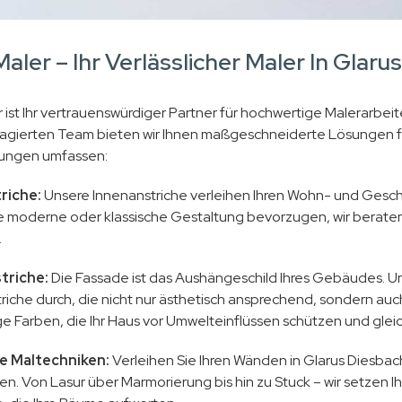
aler – Ihr Verlässlicher Maler In Glaru
ist Ihr vertrauenswürdiger Partner für hochwertige Malerarbeit
gierten Team bieten wir Ihnen maßgeschneiderte Lösungen fü
tungen umfassen:
riche:
Unsere Innenanstriche verleihen Ihren Wohn- und Gesc
e moderne oder klassische Gestaltung bevorzugen, wir beraten 
.
triche:
Die Fassade ist das Aushängeschild Ihres Gebäudes. Un
iche durch, die nicht nur ästhetisch ansprechend, sondern auc
e Farben, die Ihr Haus vor Umwelteinflüssen schützen und gleich
e Maltechniken:
Verleihen Sie Ihren Wänden in Glarus Diesbach
en. Von Lasur über Marmorierung bis hin zu Stuck – wir setzen I