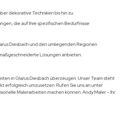
er dekorative Techniken bis hin zu
ungen, die auf Ihre spezifischen Bedürfnisse
Glarus Diesbach und den umliegenden Regionen
n maßgeschneiderte Lösungen anbieten.
beiten in Glarus Diesbach überzeugen. Unser Team steht
jekt erfolgreich umzusetzen. Rufen Sie uns an unter
ionelle Malerarbeiten machen können. Andy Maler – Ihr