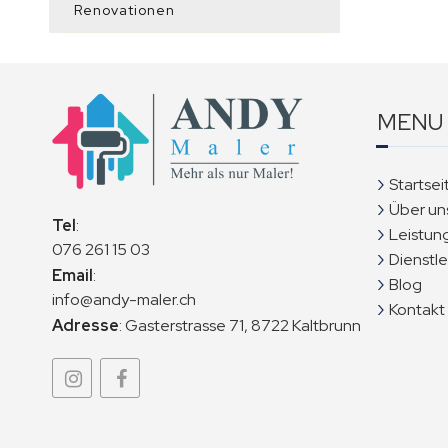
Renovationen
MENU
Startsei
Über un
Tel
:
Leistun
076 261 15 03
Dienstl
Email
:
Blog
info@andy-maler.ch
Kontakt
Adresse
:
Gasterstrasse 71, 8722 Kaltbrunn