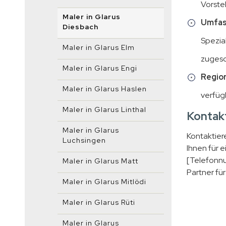
Vorste
Maler in Glarus
Umfas
Diesbach
Spezial
Maler in Glarus Elm
zugesc
Maler in Glarus Engi
Region
Maler in Glarus Haslen
verfüg
Maler in Glarus Linthal
Kontakt
Maler in Glarus
Kontaktier
Luchsingen
Ihnen für e
[Telefonnu
Maler in Glarus Matt
Partner fü
Maler in Glarus Mitlödi
Maler in Glarus Rüti
Maler in Glarus