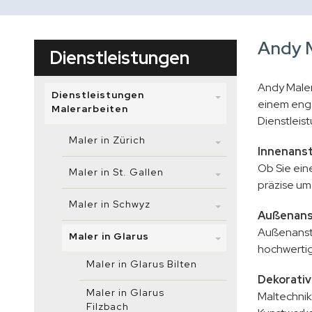
Andy M
Dienstleistungen
Andy Maler 
Dienstleistungen
einem enga
Malerarbeiten
Dienstleis
Maler in Zürich
Innenanst
Ob Sie ein
Maler in St. Gallen
präzise um
Maler in Schwyz
Außenans
Außenanstr
Maler in Glarus
hochwertig
Maler in Glarus Bilten
Dekorativ
Maler in Glarus
Maltechnik
Filzbach