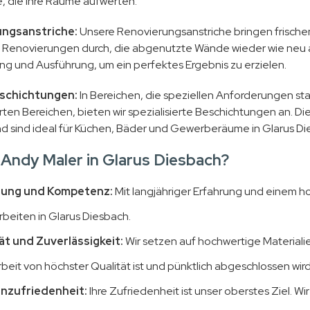
, die Ihre Räume aufwerten.
ngsanstriche:
Unsere Renovierungsanstriche bringen frischen 
e Renovierungen durch, die abgenutzte Wände wieder wie neu
ng und Ausführung, um ein perfektes Ergebnis zu erzielen.
schichtungen:
In Bereichen, die speziellen Anforderungen st
rten Bereichen, bieten wir spezialisierte Beschichtungen an. D
nd sind ideal für Küchen, Bäder und Gewerberäume in Glarus Di
Andy Maler in Glarus Diesbach?
rung und Kompetenz:
Mit langjähriger Erfahrung und einem ho
rbeiten in Glarus Diesbach.
ät und Zuverlässigkeit:
Wir setzen auf hochwertige Materiali
beit von höchster Qualität ist und pünktlich abgeschlossen wird
nzufriedenheit:
Ihre Zufriedenheit ist unser oberstes Ziel. W