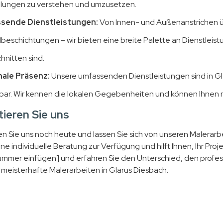
llungen zu verstehen und umzusetzen.
sende Dienstleistungen:
Von Innen- und Außenanstrichen üb
beschichtungen – wir bieten eine breite Palette an Dienstleist
hnitten sind.
ale Präsenz:
Unsere umfassenden Dienstleistungen sind in 
bar. Wir kennen die lokalen Gegebenheiten und können Ihne
ieren Sie uns
en Sie uns noch heute und lassen Sie sich von unseren Malerar
ine individuelle Beratung zur Verfügung und hilft Ihnen, Ihr Pro
mmer einfügen] und erfahren Sie den Unterschied, den profess
r meisterhafte Malerarbeiten in Glarus Diesbach.