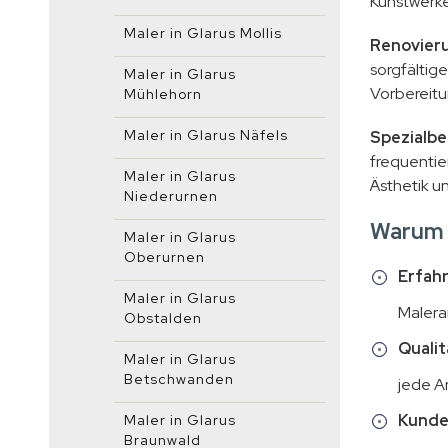
Kunstwerke
Maler in Glarus Mollis
Renovieru
sorgfältig
Maler in Glarus
Vorbereitu
Mühlehorn
Maler in Glarus Näfels
Spezialbe
frequentie
Maler in Glarus
Ästhetik u
Niederurnen
Warum 
Maler in Glarus
Oberurnen
Erfah
Maler in Glarus
Malera
Obstalden
Qualit
Maler in Glarus
Betschwanden
jede Ar
Kunde
Maler in Glarus
Braunwald