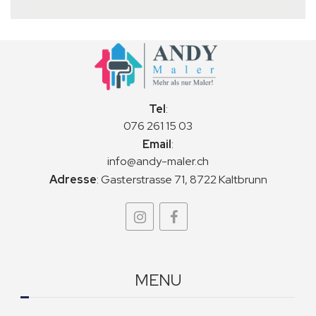
Tel
:
076 261 15 03
Email
:
info@andy-maler.ch
Adresse
:
Gasterstrasse 71, 8722 Kaltbrunn
MENU