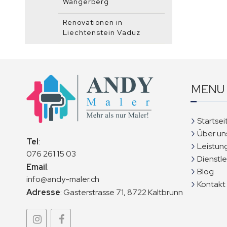
Wangerberg
Renovationen in
Liechtenstein Vaduz
MENU
Startsei
Über un
Tel
:
Leistun
076 261 15 03
Dienstl
Email
:
Blog
info@andy-maler.ch
Kontakt
Adresse
:
Gasterstrasse 71, 8722 Kaltbrunn